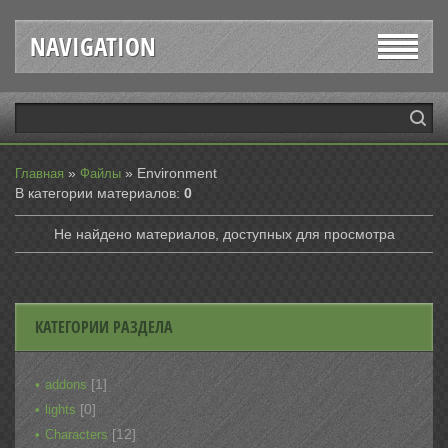
NAVIGATION
»
»
Environment
Главная
Файлы
В категории материалов
:
0
Не найдено материалов, доступных для просмотра
КАТЕГОРИИ РАЗДЕЛА
[1]
addons
[0]
lights
[12]
Characters